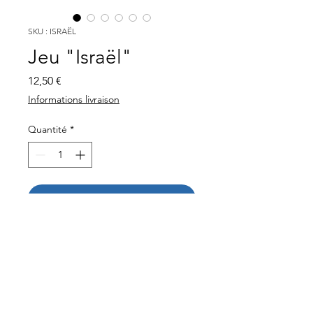
SKU : ISRAËL
Jeu "Israël"
Prix
12,50 €
Informations livraison
Quantité
*
Ajouter au panier
DÉTAILS D'ARTICLE
40 Questions - 40 Réponses
sur Israël